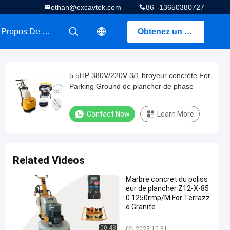
ethan@excavtek.com
86--13650380727
A Propos De Nous
Obtenez un devis
描述
描述
5.5HP 380V/220V 3/1 broyeur concrète For
Parking Ground de plancher de phase
Contact Now
Learn More
Related Videos
Marbre concret du poliss
eur de plancher Z12-X-85
0 1250rmp/M For Terrazz
o Granite
Broyeur concrète de plancher
00:43
2023-10-31