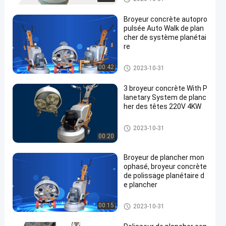
Broyeur concrète autopro
pulsée Auto Walk de plan
cher de système planétai
re
Broyeur concrète de plancher
00:42
2023-10-31
3 broyeur concrète With P
lanetary System de planc
her des têtes 220V 4KW
Broyeur concrète de plancher
2023-10-31
00:20
Broyeur de plancher mon
ophasé, broyeur concrète
de polissage planétaire d
e plancher
Broyeur concrète de plancher
00:15
2023-10-31