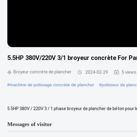
5.5HP 380V/220V 3/1 broyeur concrète For Pa
Broyeur concrète de plancher
2024-02-29
5 views
#
machine de polissage concrète de plancher
#
polisseur de plan
5.5HP 380V / 220V 3 / 1 phase broyeur de plancher de béton pour l
broyeur de plancher de béton pour les parkings Application du projet
Messages of visitor