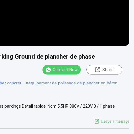
rking Ground de plancher de phase
Contact Now
Share
cher concret
#
équipement de polissage de plancher en béton
es parkings Détail rapide: Nom 5.5HP 380V / 220V 3 / 1 phase
 ...
View More
Leave a message