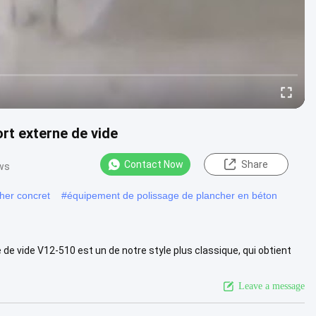
rt externe de vide
Contact Now
Share
ws
cher concret
#
équipement de polissage de plancher en béton
e vide V12-510 est un de notre style plus classique, qui obtient
cie ...
View More
Leave a message