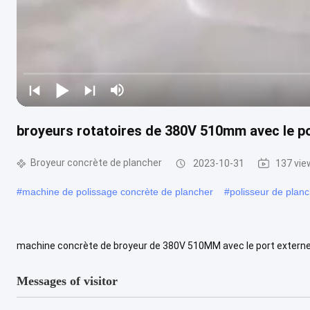
broyeurs rotatoires de 380V 510mm avec le po
Broyeur concrète de plancher
2023-10-31
137 vie
#
machine de polissage concrète de plancher
#
polisseur de plan
machine concrète de broyeur de 380V 510MM avec le port externe d
extensivement utilisé sur de divers planchers et devient haut appré
Messages of visitor