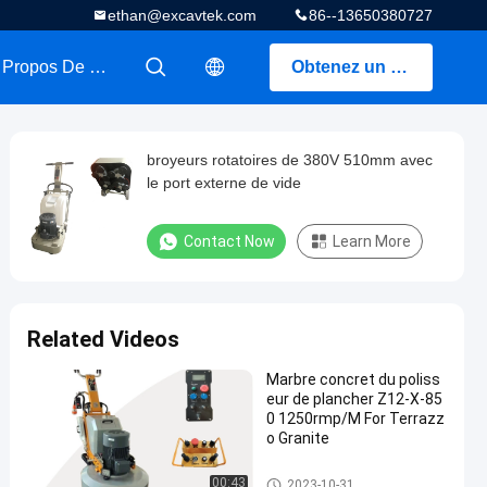
ethan@excavtek.com
86--13650380727
A Propos De Nous
Obtenez un devis
描述
描述
broyeurs rotatoires de 380V 510mm avec
le port externe de vide
Contact Now
Learn More
Related Videos
Marbre concret du poliss
eur de plancher Z12-X-85
0 1250rmp/M For Terrazz
o Granite
Broyeur concrète de plancher
00:43
2023-10-31