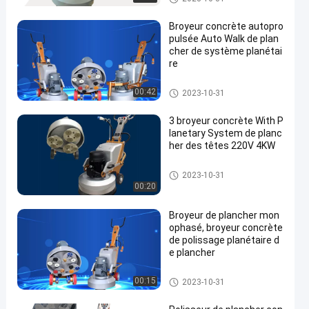
Broyeur concrète autopro
pulsée Auto Walk de plan
cher de système planétai
re
Broyeur concrète de plancher
00:42
2023-10-31
3 broyeur concrète With P
lanetary System de planc
her des têtes 220V 4KW
Broyeur concrète de plancher
2023-10-31
00:20
Broyeur de plancher mon
ophasé, broyeur concrète
de polissage planétaire d
e plancher
Broyeur concrète de plancher
00:15
2023-10-31