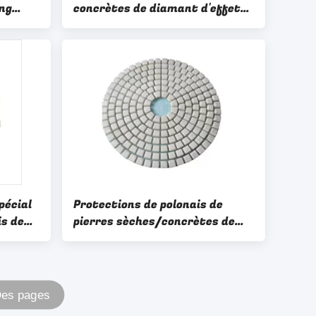
ng
concrètes de diamant d'effet
élevé durable 7mm résistants
pécial
Protections de polonais de
is de
pierres sèches/concrètes de
de
diamant pour le polonais à
haute brillance
Des pages