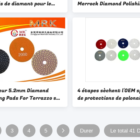
is de diamant pour le
Merrock Diamond Polishi
is concret/pierre à haute
Pads ISO9001
ce
eur 5.2mm Diamond
4 étapes sèchent l'OEM s
ing Pads For Terrazzo sec
de protections de polona
e
diamant pour ISO-9001 
polissage sec
3
4
5
Durer
Le total 41 