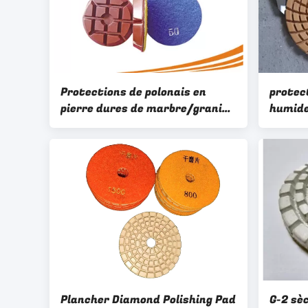
Protections de polonais en
protec
pierre dures de marbre/granit
humide
de diamant de 3 pouces 12.5mm
Merroc
profondément
béton/
Plancher Diamond Polishing Pad
G-2 sè