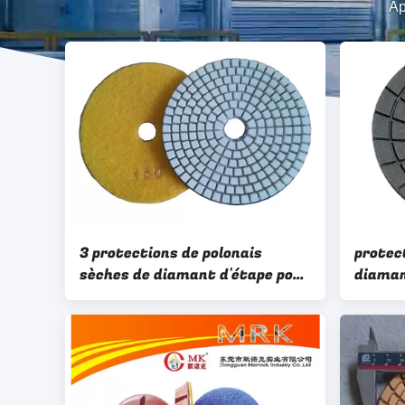
Ap
3 protections de polonais
protec
sèches de diamant d'étape pour
diaman
le plancher en béton/marbre
secs po