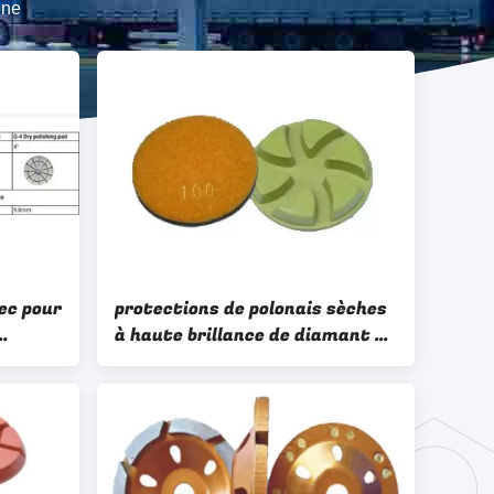
gne
sec pour
protections de polonais sèches
à haute brillance de diamant de
de
10mm pour le marbre/béton