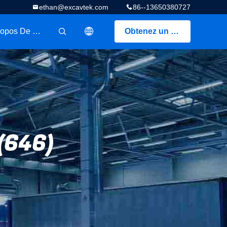
ethan@excavtek.com
86--13650380727
A Propos De Nous
Obtenez un devis
描述
(646)