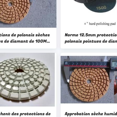
tions de polonais sèches
Norme 12.5mm protectio
s de diamant de 100MM
polonais pointues de di
k pour le plancher de
de résine de 4 pouces pou
granit
pierre de marbre
chent des protections de
Approbation sèche humid