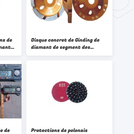
ns de
Disque concret de Ginding de
amant
diamant de segment des
r la
protections de polonais de
diamant de plancher 7
e de
Protections de polonais