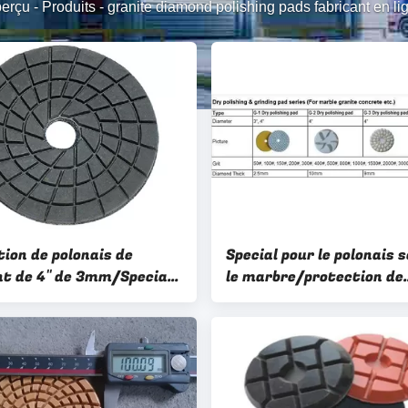
erçu
-
Produits
-
granite diamond polishing pads fabricant en li
tion de polonais de
Special pour le polonais 
t de 4" de 3mm/Special
le marbre/protection de
ur le polonais sec
polonais sèche concrète 
diamant