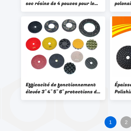
sec résine de 4 pouces pour le
polona
meulage de sol de mosaïque
polona
brillan
Efficacité de fonctionnement
Épaiss
élevée 3" 4" 5" 6" protections de
Polish
polonais de plancher de
humid
diamant de résine
1
2