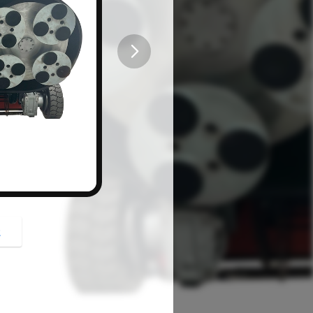
button
z