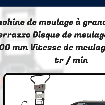
chine de meulage à grand
errazzo Disque de meula
00 mm Vitesse de meula
tr / min