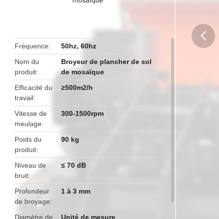
Fréquence
50hz, 60hz
butto
Nom du
Broyeur de plancher de sol
produit
de mosaïque
Efficacité du
≥500m2/h
travail
Vitesse de
300-1500rpm
meulage
Poids du
90 kg
produit
Niveau de
≤ 70 dB
bruit
Profondeur
1 à 3 mm
de broyage
Diamètre de
Unité de mesure