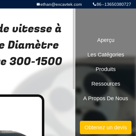
ethan@excavtek.com
86--13650380727
e vitesse à
ge Diamètre
Aperçu
Les Catégories
ge 300-1500
Produits
Ressources
A Propos De Nous
Obtenez un devis