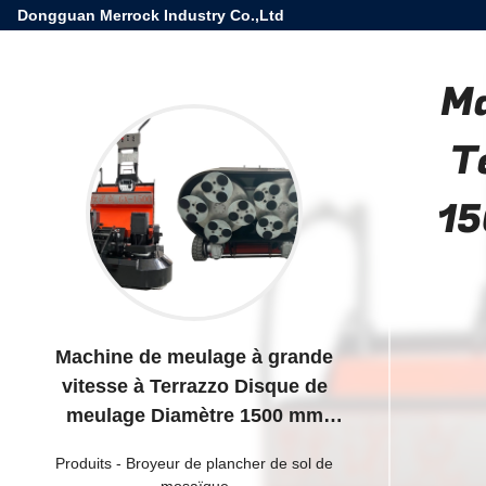
Dongguan Merrock Industry Co.,Ltd
Ma
T
15
Machine de meulage à grande
vitesse à Terrazzo Disque de
meulage Diamètre 1500 mm
Vitesse de meulage 300-1500 tr /
Produits
-
Broyeur de plancher de sol de
min
mosaïque