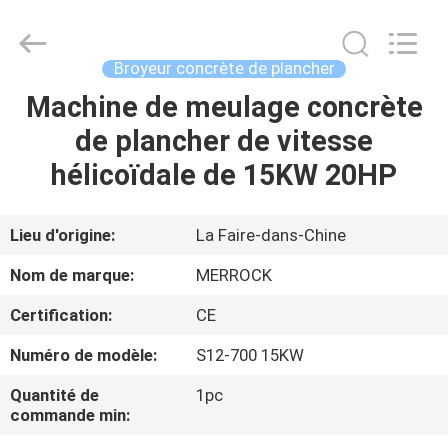
-
2026
Dongguan
Merrock
Industry
Broyeur concrète de plancher
Co.,Ltd.
All
Rights
Machine de meulage concrète
MAISON
Reserved.
de plancher de vitesse
PRODUITS
hélicoïdale de 15KW 20HP
AU
Lieu d'origine:
La Faire-dans-Chine
SUJET
Nom de marque:
MERROCK
DE
Certification:
CE
NOUS
Numéro de modèle:
S12-700 15KW
VISITE
Quantité de
1pc
commande min:
D'USINE