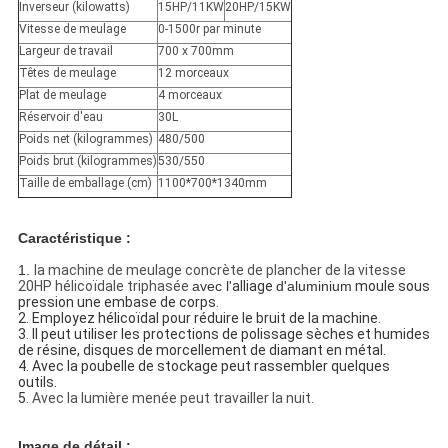
Inverseur (kilowatts)
15HP/11KW
20HP/15KW
Vitesse de meulage
0-1500r par minute
Largeur de travail
700 x 700mm
Têtes de meulage
12 morceaux
Plat de meulage
4 morceaux
Réservoir d'eau
30L
Poids net (kilogrammes)
480/500
Poids brut (kilogrammes)
530/550
Taille de emballage (cm)
1100*700*1340mm
Caractéristique :
1.
la machine de meulage concrète de plancher de la vitesse
20HP hélicoïdale triphasée
avec l'
alliage
d'aluminium
moule sous 
pression une embase de corps.
2. Employez hélicoïdal pour réduire le bruit de la machine.
3. Il peut utiliser les protections de polissage sèches et humides 
de résine, disques de morcellement de diamant en métal.
4. Avec la poubelle de stockage peut rassembler quelques 
outils.
5. 
Avec la lumière menée peut travailler la nuit.
Image de détail :