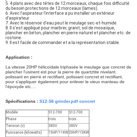
5. 4 plats avec des têtes de 12 morceaux, chaque fois difficulté 
du besoin protections de 12 morceaux (lames).
6. Avec l'aspirateur l'interface a pu installer un extérieur 
d'aspirateur.
7. Avec le réservoir d'eau peut le meulage sec-et-humide.
8. Il s'est appliqué pour marbrer, granit, sol de mosaïque, 
plancher en béton, plancher en pierre naturel et plancher etc. de 
rostone.
9. Il est facile de commander et a la représentation stable.
Application :
La vitesse 20HP hélicoïdale triphasée le meulage que concret de
plancher l'usinent est pour la
pierre de
quartztite
nivelant,
polissant en pierre et rectifiant, polissant concret et rectifiant,
pour s'appliquer également pour enlever le vieux manteau de
l'
époxyde etc….
Spécifications :
S12-S6 grinder.pdf concret
Modèle
S12-700
S12-700
Phase
trois
trois
Tension (v)
380V
380V
Puissance (kilowatts)
15HP/11KW
20HP/15KW