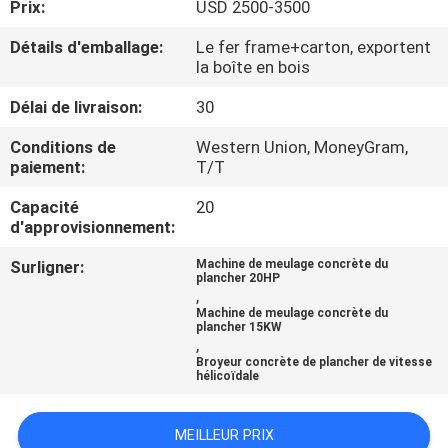
Prix:
USD 2500-3500
CONTRÔLE
Détails d'emballage:
Le fer frame+carton, exportent
la boîte en bois
DE
Délai de livraison:
30
QUALITÉ
Conditions de
Western Union, MoneyGram,
paiement:
T/T
CONTACTEZ-
Capacité
20
NOUS
d'approvisionnement:
Surligner:
Machine de meulage concrète du
NOUVELLES
plancher 20HP
,
Machine de meulage concrète du
plancher 15KW
PLAN
,
Broyeur concrète de plancher de vitesse
DU
hélicoïdale
SITE
MEILLEUR PRIX