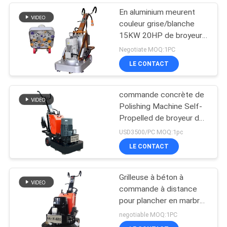
En aluminium meurent
couleur grise/blanche
15KW 20HP de broyeur
concrète de plancher de
Negotiate MOQ:1PC
la fonte Z-750
LE CONTACT
commande concrète de
Polishing Machine Self-
Propelled de broyeur de
ciment de 700x700mm
USD3500/PC MOQ:1pc
LE CONTACT
Grilleuse à béton à
commande à distance
pour plancher en marbre
de granit de Terrazzo
negotiable MOQ:1PC