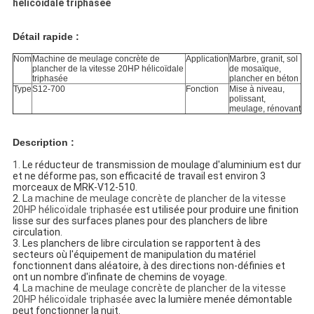
hélicoïdale triphasée
Détail rapide :
Nom
Machine de meulage concrète de
Application
Marbre, granit, sol
plancher de la vitesse 20HP hélicoïdale
de mosaïque,
triphasée
plancher en béton
Type
S12-700
Fonction
Mise à niveau,
polissant,
meulage, rénovant
Description :
1.
Le réducteur de transmission de moulage d'aluminium est dur 
et ne déforme pas, son efficacité de travail est environ 3 
morceaux de MRK-V12-510.
2. 
La machine de meulage concrète de plancher de la vitesse
20HP hélicoïdale triphasée
est utilisée pour produire une finition 
lisse sur des surfaces planes pour des planchers de libre 
circulation.
3. Les planchers de libre circulation se rapportent à des 
secteurs où l'équipement de manipulation du matériel 
fonctionnent dans aléatoire, à des directions non-définies et 
ont un nombre d'infinate de chemins de voyage.
4. 
La machine de meulage concrète de plancher de la vitesse
20HP hélicoïdale triphasée
avec la lumière menée démontable 
peut fonctionner la nuit.